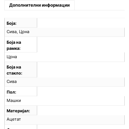
Дополнителни информации
Боја
Сива, Црна
Боја на
рамка
Црна
Боја на
стакло
Сива
Пол
Машки
Материјал
Ацетат