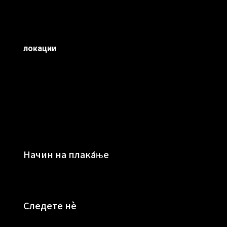
локации
Начин на плаќање
Следете нè