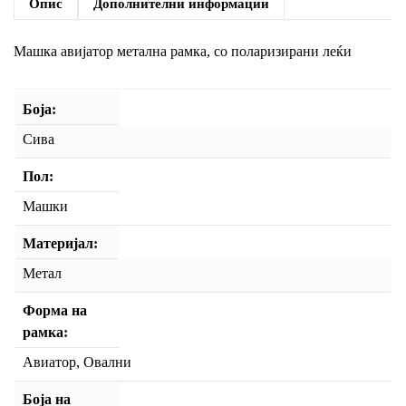
Опис
Дополнителни информации
Машка авијатор метална рамка, со поларизирани леќи
Боја
Сива
Пол
Машки
Материјал
Метал
Форма на
рамка
Авиатор, Овални
Боја на