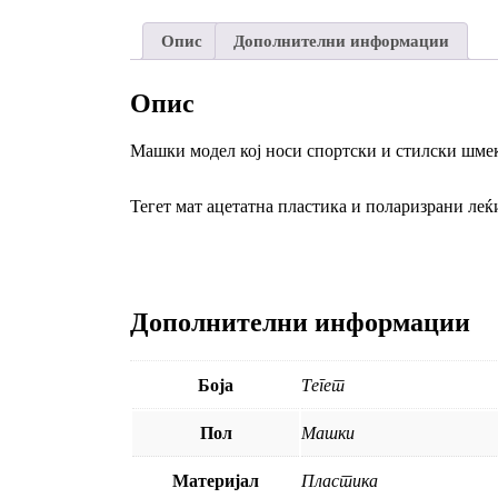
Опис
Дополнителни информации
Опис
Машки модел кој носи спортски и стилски шме
Тегет мат ацетатна пластика и поларизрани леќ
Дополнителни информации
Боја
Тегет
Пол
Машки
Материјал
Пластика