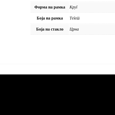
Форма на рамка
Круг
Боја на рамка
Тегет
Боја на стакло
Црна