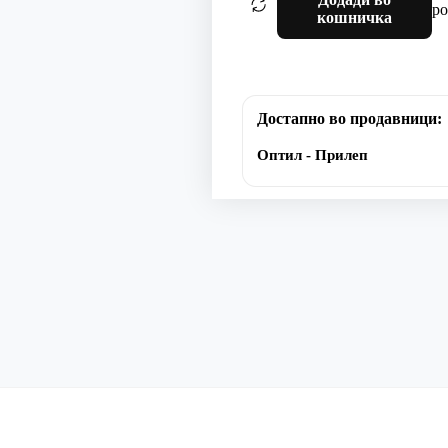
ро
кошничка
Достапно во продавници:
Оптил - Прилеп