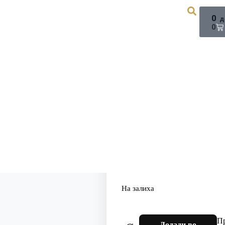
0
д
0
6 000 ден
ИЦА
ПОДАРОЦИ
СЛУШНИ АПАРАТИ
БРЕНДО
На залиха
Пр
Додади во