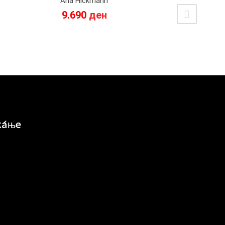
Ana Hickmann
9.690
ден
ќање