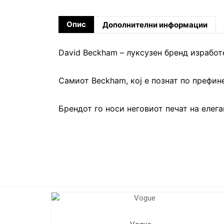
Опис
Дополнителни информации
David Beckham – луксузен бренд изработ
Самиот Beckham, кој е познат по префин
Брендот го носи неговиот печат на елега