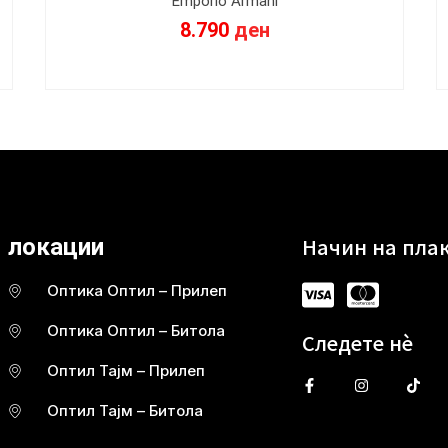
Emporio Armani
8.790
ден
Начин на пла
локации
Оптика Оптил – Прилеп
Оптика Оптил – Битола
Следете нè
Оптил Тајм – Прилеп
Оптил Тајм – Битола