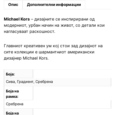
Опис
Дополнителни информации
Michael Kors
– дизајните се инспирирани од
модерниот, урбан начин на живот, со детали кои
нагласуваат раскошност.
Главниот креативен ум кој стои зад дизајнот на
сите колекции е шармантниот американски
дизајнер Michael Kors.
Боја
Сива, Градиент, Сребрена
Боја на
рамка
Сребрена
Боја на