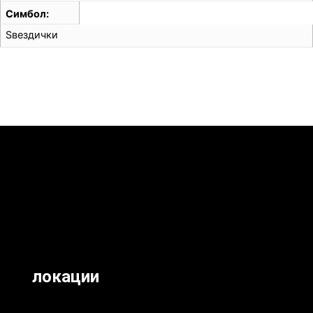
Симбол
Ѕвездички
локации