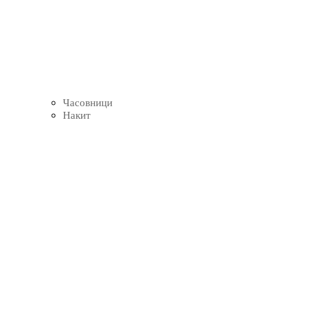
Часовници
Накит