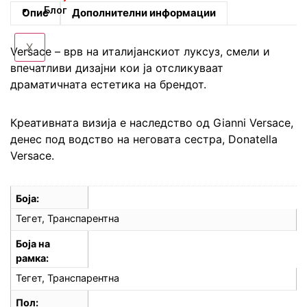
Блог
Опис
Дополнителни информации
X
Versace – врв на италијанскиот луксуз, смели и
впечатливи дизајни кои ja отсликуваат
драматичната естетика на брендот.
Креативната визија е наследство од Gianni Versace,
денес под водство на неговата сестра, Donatella
Versace.
Боја
Тегет, Транспарентна
Боја на
рамка
Тегет, Транспарентна
Пол