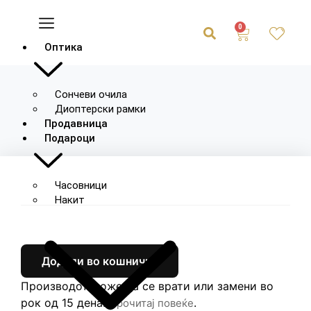
0
Оптика
Сончеви очила
Диоптерски рамки
Продавница
Подароци
Часовници
Накит
Додади во кошничка
Производот може да се врати или замени во
рок од 15 дена.
.
Прочитај повеќе