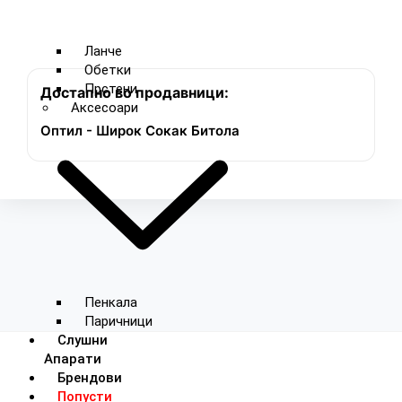
Ланче
Обетки
Прстени
Достапно во продавници:
Аксесоари
Оптил - Широк Сокак Битола
Пенкала
Паричници
Слушни
Апарати
Брендови
Попусти