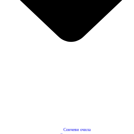
ЧЕСТИ ПРАШАЊА
ЧЕСТИ ПРАШАЊА
Сончеви очила