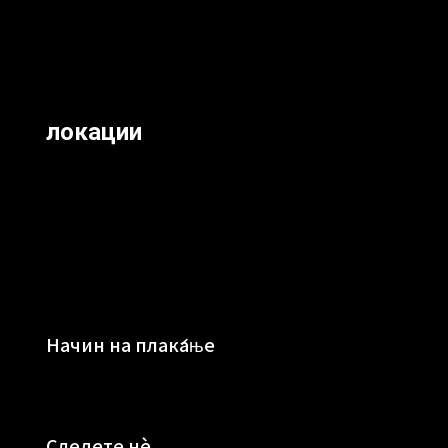
локации
Начин на плаќање
Следете нè