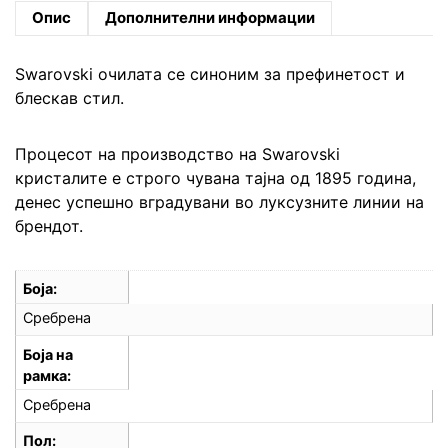
Опис
Дополнителни информации
Swarovski очилата се синоним за префинетост и
блескав стил.
Процесот на производство на Swarovski
кристалите е строго чувана тајна од 1895 година,
денес успешно вградувани во луксузните линии на
брендот.
Боја
Сребрена
Боја на
рамка
Сребрена
Пол