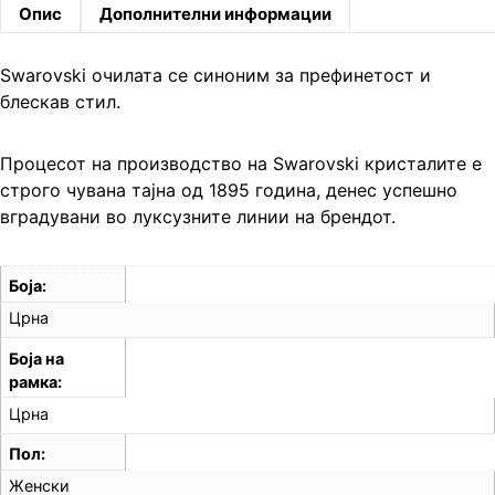
Опис
Дополнителни информации
Swarovski очилата се синоним за префинетост и
блескав стил.
Процесот на производство на Swarovski кристалите е
строго чувана тајна од 1895 година, денес успешно
вградувани во луксузните линии на брендот.
Боја
Црна
Боја на
рамка
Црна
Пол
Женски