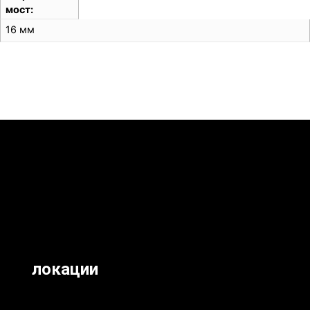
мост
16 мм
локации