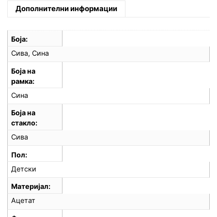
Дополнителни информации
Боја
Сива, Сина
Боја на
рамка
Сина
Боја на
стакло
Сива
Пол
Детски
Материјал
Ацетат