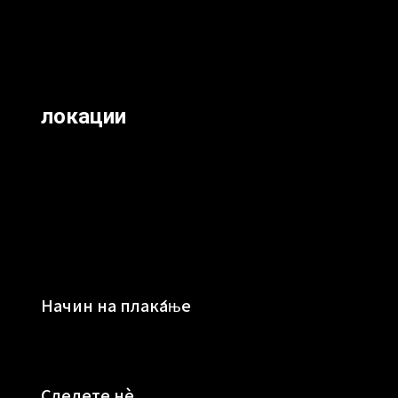
локации
Начин на плаќање
Следете нè