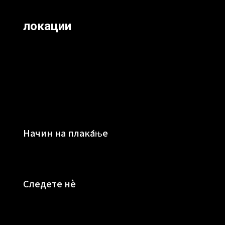
локации
Начин на плаќање
Следете нè