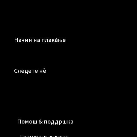
Начин на плаќање
Следете нè
Помош & поддршка
Политика на испорака