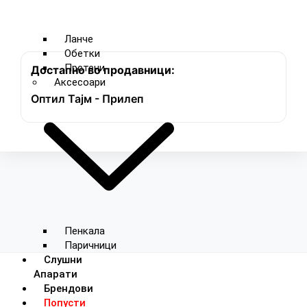
Ланче
Обетки
Прстени
Достапно во продавници:
Аксесоари
Оптил Тајм - Прилеп
Пенкала
Паричници
Слушни
Апарати
Брендови
Попусти