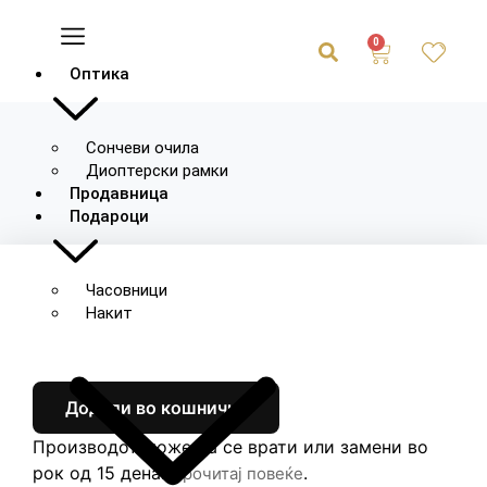
0
Оптика
Сончеви очила
Диоптерски рамки
Продавница
Подароци
Часовници
Накит
Додади во кошничка
Производот може да се врати или замени во
рок од 15 дена.
.
Прочитај повеќе