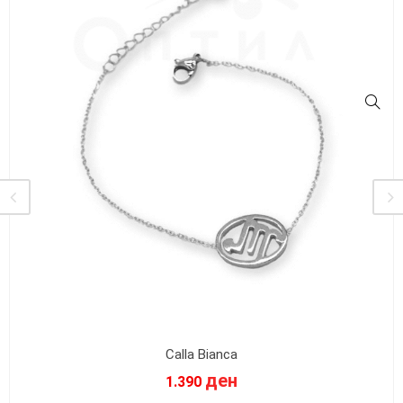
Calla Bianca
ден
1.390