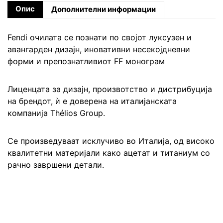
Опис
Дополнителни информации
Fendi очилата се познати по својот луксузен и
авангарден дизајн, иновативни несекојдневни
форми и препознатливиот FF монограм
Лиценцата за дизајн, произвотство и дистрибуција
на брендот, ѝ е доверена на италијанската
компанија Thélios Group.
Се произведуваат исклучиво во Италија, од високо
квалитетни материјали како ацетат и титаниум со
рачно завршени детали.