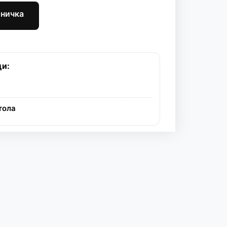
шничка
ци:
тола