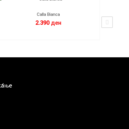
Calla Bianca
2.390
ден
ќање