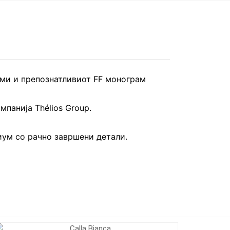
орми и препознатливиот FF монограм
мпанија Thélios Group.
иум со рачно завршени детали.