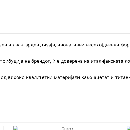
сузен и авангарден дизајн, иновативни несекојдневни ф
трибуција на брендот, ѝ е доверена на италијанската ко
 од високо квалитетни материјали како ацетат и титан