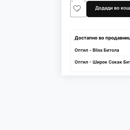
Додади во ко
Достапно во продавни
Оптил - Bliss Битола
Оптил - Широк Сокак Би