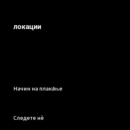
локации
Начин на плаќање
Следете нè