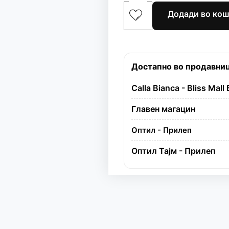
Додади во ко
Достапно во продавни
Calla Bianca - Bliss Mall
Главен магацин
Оптил - Прилеп
Оптил Тајм - Прилеп