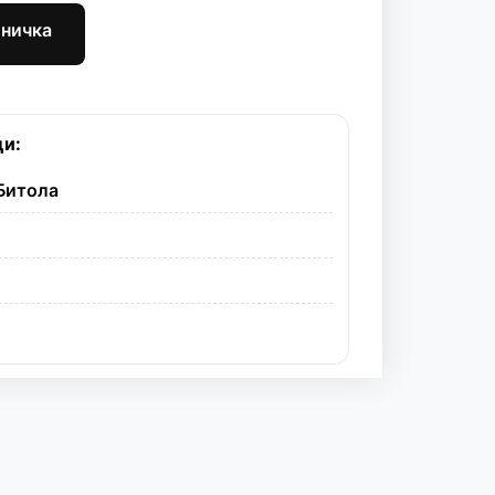
шничка
ци:
 Битола