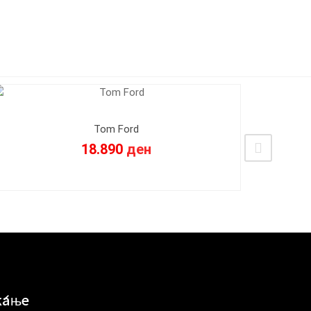
Tom Ford
18.890
ден
ќање