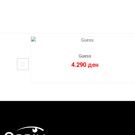
Guess
4.290
ден