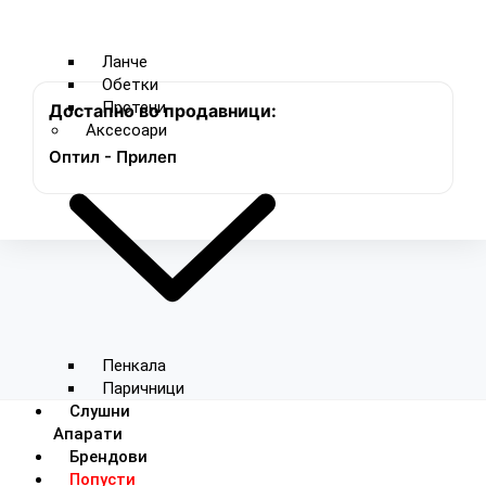
Ланче
Обетки
Прстени
Достапно во продавници:
Аксесоари
Оптил - Прилеп
Пенкала
Паричници
Слушни
Апарати
Брендови
Попусти