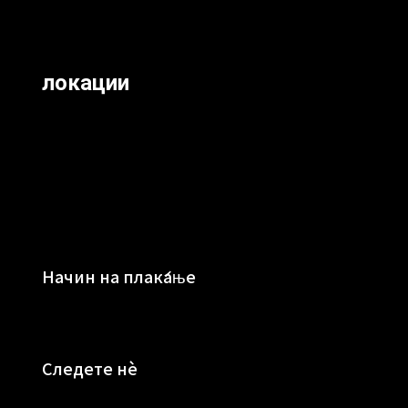
локации
Начин на плаќање
Следете нè