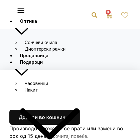
0
Оптика
Сончеви очила
Диоптерски рамки
Продавница
Подароци
Часовници
Накит
Додади во кошничка
Производот може да се врати или замени во
рок од 15 дена.
.
Прочитај повеќе