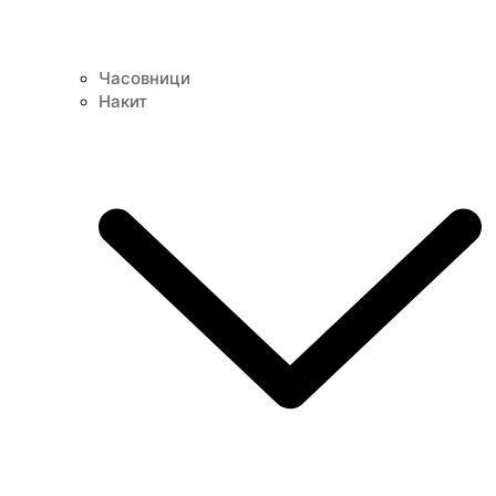
Часовници
Накит
Опис
Дополнителни информации
Отпорен на висока и ниска температура.
Oтпорен на гребнатини корозија и оцрнување.
Безбеден за животната средина и може се
рециклира.
Антиалерген.
Боја
Сребрена