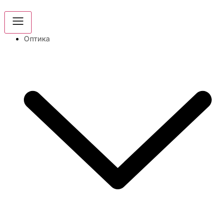
Оптика
Производот може да се врати или замени во
рок од 15 дена.
.
Прочитај повеќе