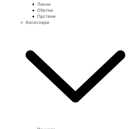
Ланче
Пол
Обетки
Детски
Прстени
Аксесоари
Материјал
Медицински Челик
Тип на
Накит
Обетки
Симбол
Мики Маус
Стил
Тренди
Должина на
накит (мм)
7