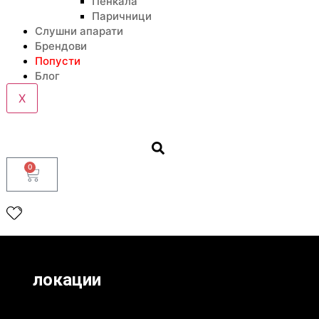
Пенкала
Паричници
Слушни апарати
Брендови
Попусти
Блог
X
0
локации