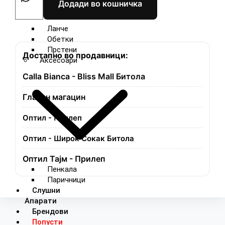
Додади во кошничка
Ланче
Обетки
Прстени
Достапно во продавници:
Аксесоари
Calla Bianca - Bliss Mall Битола
Главен магацин
Оптил - Прилеп
Оптил - Широк Сокак Битола
Оптил Тајм - Прилеп
Пенкала
Паричници
Слушни
Апарати
Брендови
Попусти