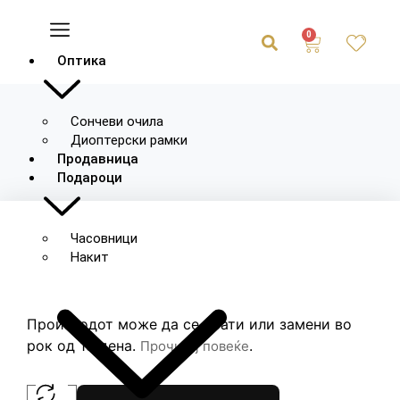
0
Оптика
Сончеви очила
Диоптерски рамки
Продавница
Подароци
Часовници
Накит
Производот може да се врати или замени во
рок од 15 дена.
.
Прочитај повеќе