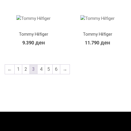
Tommy Hilfiger
Tommy Hilfiger
ден
ден
9.390
11.790
←
1
2
3
4
5
6
→